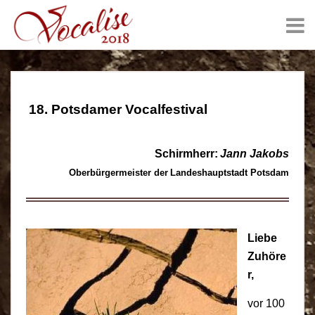
18. Potsdamer Vocalfestival
Schirmherr:
Jann Jakobs
Oberbürgermeister der
Landeshauptstadt Potsdam
Liebe
Zuhöre
r,
vor 100